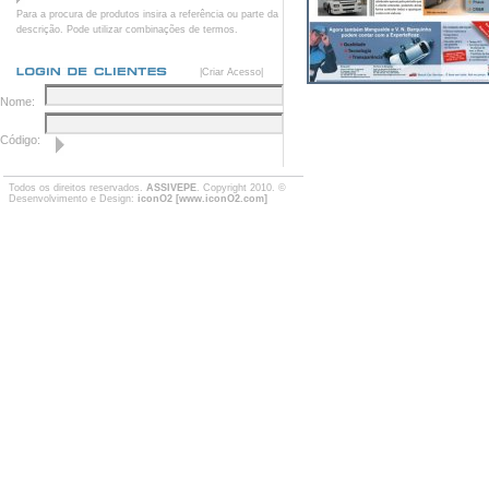
Para a procura de produtos insira a referência ou parte da
descrição. Pode utilizar combinações de termos.
|Criar Acesso|
Nome:
Código:
Todos os direitos reservados.
ASSIVEPE
. Copyright 2010. ©
Desenvolvimento e Design:
iconO2 [www.iconO2.com]