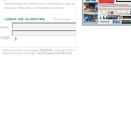
Para a procura de produtos insira a referência ou parte da
descrição. Pode utilizar combinações de termos.
|Criar Acesso|
Nome:
Código:
Todos os direitos reservados.
ASSIVEPE
. Copyright 2010. ©
Desenvolvimento e Design:
iconO2 [www.iconO2.com]